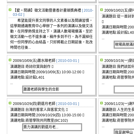
【愛。閱讀】徵文活動暨書香計畫頒獎典禮
[ 2010-
2009/10/02(五
03-02 ]
演講題目:從一首詩
希望能提升景文同學的人文素養以及閱讀習慣，

這學期通識教育中心舉辦了一系列的演講以及徵文活
演講日期與時間:2009/10
動，在同學熱情支持之下，演講人數場場爆滿，至於
演講地點:設計館L40
徵文活動～也不遑多讓，稿件多到不行，為不漏掉任
...
何一份同學的心血結晶，只好將截止日期延後，批改
現場高朋滿
時間也往後...
2009/10/09(五)蕭水順老師
[ 2010-03-01 ]
2009/10/19(一
演講題目:奇詩欣賞與創作 
演講題目:我們該如何
演講日期與時間:2009/10/09(五) 10:00-12:00 
演講日期與時間:2009/10
演講地點:設計館L401
演講地點:商管學院共同
...
...
蕭蕭老師與學生的合影
2009/10/29(四)劉還月老師
[ 2010-03-01 ]
2009/11/23(一
演講題目:台灣的客家人與客家文化 
演講題目:人生的生
演講日期與時間:2009/10/29(四) 13:00-15:00 
演講日期與時間:2009/1
演講地點:商管學院共同教室(BC102)
演講地點:商管學院共同
...
賣力演講的劉還月老...
我是謝坤山