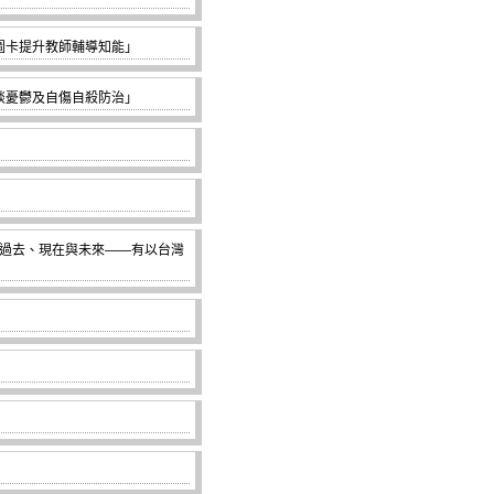
與圖卡提升教師輔導知能」
—談憂鬱及自傷自殺防治」
育的過去、現在與未來——有以台灣