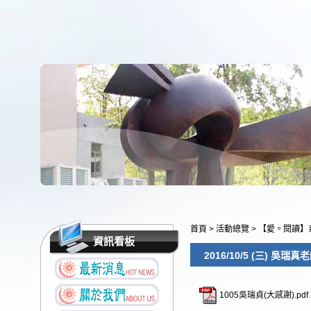
首頁
>
活動總覽
>
【愛。閱讀】
資訊看板
2016/10/5 (三) 吳瑞
1005吳瑞貞(大感謝).pdf