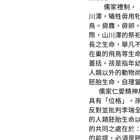
儒家禮制，
川澤，犧牲毋用
鳥。毋麛，毋卵
際，山川澤的祭
長之生命，舉凡
在巢的飛鳥等生
蓋括。孩是指年
人類以外的動物
胚胎生命，自理
儒家仁愛精神
具有「位格」。
反對並批判李瑞
的人類胚胎生命
的共同之處在於
的前提，必須是