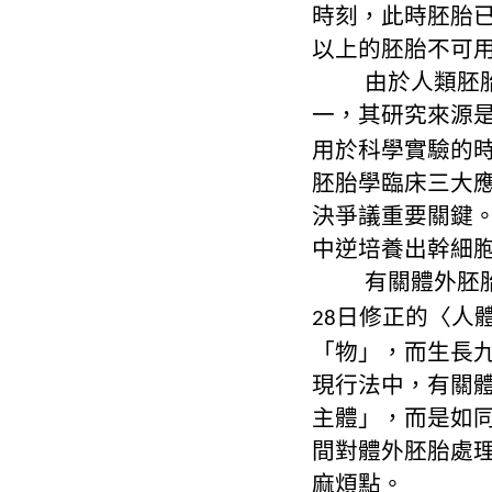
時刻，此時胚胎
以上的胚胎不可
由於人類胚
一，其研究來源
用於科學實驗的
胚胎學臨床三大
決爭議重要關鍵
中逆培養出幹細
有關體外胚
日修正的〈人
28
「物」，而生長
現行法中，有關
主體」，而是如
間對體外胚胎處
麻煩點。