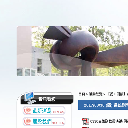
首頁
>
活動總覽
>
【愛。閱讀】
資訊看板
2017/03/30 (四) 呂雄
0330呂雄副教授演講(問券