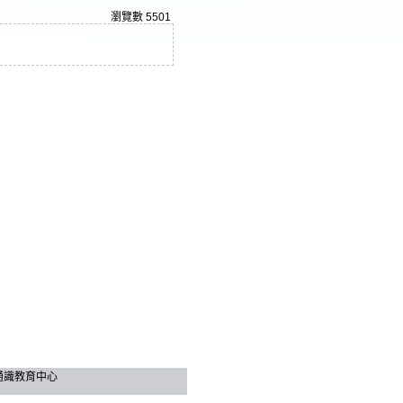
瀏覽數
5501
技大學 通識教育中心