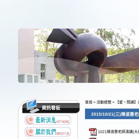
首頁
>
活動總覽
>
【愛。閱讀】
資訊看板
2015/10/21(三)陳淑
1021陳淑惠老師演講(大感謝