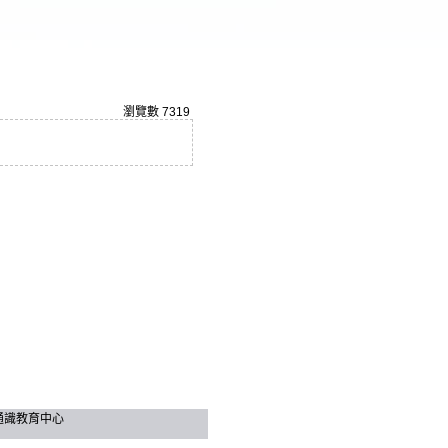
瀏覽數
7319
技大學 通識教育中心