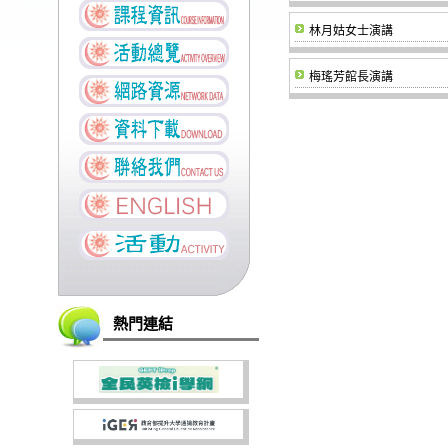
林月姑女士演講
梅瑤芳館長演講
熱門連結