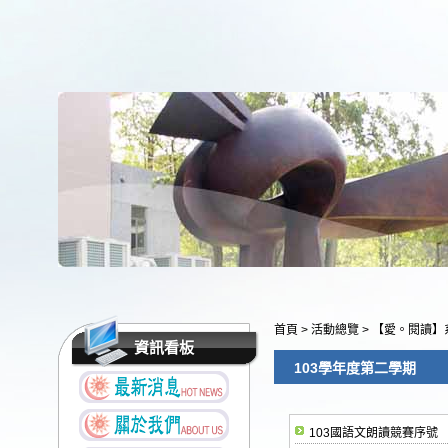
首頁
>
活動總覽
>
【愛。閱讀】
資訊看板
103學年度第二學期
103國語文朗讀競賽序號