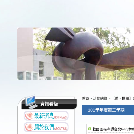
首頁
>
活動總覽
>
【愛。閱讀】
資訊看板
101學年度第二學期
救國團張老師台北中心林