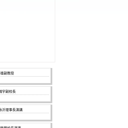
) 呂雄副教授
)劉瀚宇副校長
四)林詠沂理事長演講