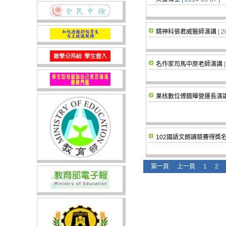
精神科張君威醫師演講
[ 
名作家司馬中原老師演講
果核數位傅鏡暉營運長演
102國語文朗讀競賽得獎
第一頁
上一頁
1
2