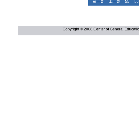
第一頁
上一頁
55
56
Copyright © 2008 Center of General Ed