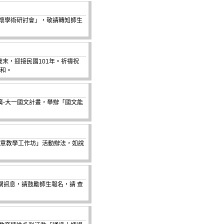
理關懷學術研討會」，敬請轉知師生
歲末，迎接民國101年。祈禱祝
祥和。
程推廣-大一國文計畫，舉辦「國文能
創意教學工作坊」活動辦法，如說
關訊息，請鼓勵師生報名，請 查