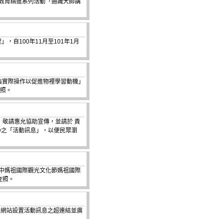
通識教育精進系列活動「通識大師講
，自100年11月至101年1月
8 加強實際操作以促進物裡學習動機」
查照。
，敬請惠允協助宣傳，並請於 貴
v.tw之「活動訊息」，以便民眾瀏
1台中媽祖國際觀光文化節媽祖國際
查照。
位網站設置活動訊息之超連結並廣