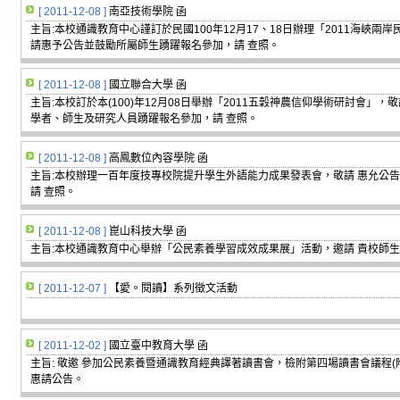
[ 2011-12-08 ]
南亞技術學院 函
主旨:本校通識教育中心謹訂於民國100年12月17、18日辦理「2011海峽
請惠予公告並鼓勵所屬師生踴躍報名參加，請 查照。
[ 2011-12-08 ]
國立聯合大學 函
主旨:本校訂於本(100)年12月08日舉辦「2011五穀神農信仰學術研討會」，
學者、師生及研究人員踴躍報名參加，請 查照。
[ 2011-12-08 ]
高鳳數位內容學院 函
主旨:本校辦理一百年度技專校院提升學生外語能力成果發表會，敬請 惠允公
請 查照。
[ 2011-12-08 ]
崑山科技大學 函
主旨:本校通識教育中心舉辦「公民素養學習成效成果展」活動，邀請 貴校師生
[ 2011-12-07 ]
【愛。閱讀】系列徵文活動
[ 2011-12-02 ]
國立臺中教育大學 函
主旨: 敬邀 參加公民素養暨通識教育經典譯著讀書會，檢附第四場讀書會議程(附
惠請公告。