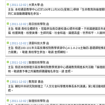
[ 2011-12-02 ]
大葉大學 函
主旨: 本校通是教學中心訂於100年11月30日(星期三)舉辦「生命教育與倫
同仁並鼓勵踴躍報名參加。
[ 2011-12-02 ]
南亞技術學院 函
主旨: 敬邀 貴校全體師生，蒞臨參加南亞建校滿42週年校慶。于民國建國百年
福: 校運興隆、校譽美傳、生師同福、社會和諧、國運昌盛、世界和平、人類
[ 2011-12-02 ]
清雲科技大學 函
主旨: 檢送100-101年北區技專校院教學資源中心4-1-A-2-b主軸四-基礎課
力競賽」，敬邀 貴校學生參加，敬請 查照轉知。
[ 2011-12-02 ]
致理技術學院 函
主旨: 檢送本校辦理北區技專校院教學資源中心通識教育精進系列活動「倫理
明，敬請惠予專之所屬教師踴躍報名參加，請 查照。
[ 2011-12-02 ]
教育部 書函
主旨: 轉知中央研究院辦理之「人文社會科學應用專長系列演講」第1場活動相
照。
[ 2011-12-02 ]
致理技術學院 函