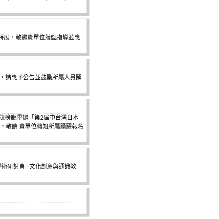
展」特展，敬邀貴單位蒞臨指導並惠
討會，請惠予公告並鼓勵所屬人員踴
校茂榜廳舉辦「第2屆中台灣日本
，敬請 貴單位轉知所屬踴躍報名
育學術研討會─文化創意與通識教