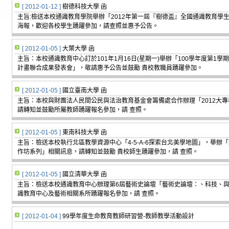
[ 2012-01-12 ]
樹德科技大學 函
主旨:檢送本校通識教育學院舉辦「2012年第一屆『樹德盃』全國通識教育學
海報，歡迎各校學生踴躍參加，請查照並惠予公告。
[ 2012-01-05 ]
大葉大學 函
主旨：本校通識教育中心訂於101年1月16日(星期一)舉辦「100學年度第1
計畫聯合成果發表會」，敬請惠予公告並鼓勵 貴校教職員踴躍參加。
[ 2012-01-05 ]
國立臺南大學 函
主旨：本校與財團法人民間公民與法治教育基金會籌備處合作辦理「2012大
請轉知並鼓勵所屬教師踴躍報名參加，請 查照。
[ 2012-01-05 ]
東南科技大學 函
主旨：檢送本校執行北區教學資源中心「4-5-A-6探索台北美學地圖」，舉辦
作坊系列」相關訊息，請轉知並鼓勵 貴校師生踴躍參加，請 查照。
[ 2012-01-05 ]
國立清華大學 函
主旨：檢送本校通識教育中心辦理第6屆藝術史論壇「藝術史論壇：、科技、與
識教育中心及藝術相關系所踴躍報名參加，請 查照。
[ 2012-01-04 ]
99學年度生命教育教師研習營-教師教學活動設計