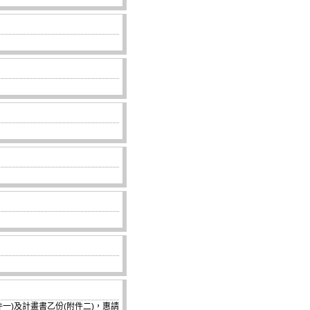
一)及計畫書乙份(附件二)，惠請