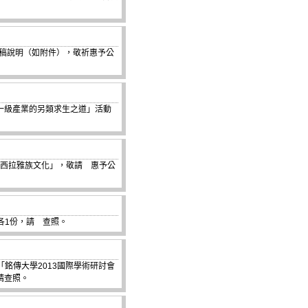
徵稿說明（如附件），敬祈惠予公
一級產業的另類求生之道」活動
與西拉雅族文化」，敬請 惠予公
各1份，請 查照。
「銘傳大學2013國際學術研討會
請查照。