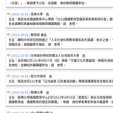
（北區）」，敬請惠予公告，並鼓勵 貴校教師踴躍參加。
[ 2012-10-02 ]
長榮大學 函
主旨：檢送本校通識教育中心舉辦「2013通識教育發展與革新學術研討會」
告並請轉知貴屬相關領域教師踴躍賜稿，請 查照。
[ 2012-10-02 ]
教育部 書函
主旨：轉知中央研究院辦理之「人文社會科學應用專長系列演講：魚米之香－
相關訊息，請鼓勵師生報民，請 查照。
[ 2012-10-02 ]
台灣首府學校財團法人台灣首府大學 函
主旨：本校預訂於101年9月27日（四）舉辦「守護文化珍寶論壇－倒風內海
告周知，並轉知所屬踴躍參加，請 查照。
[ 2012-10-02 ]
新北市政府 函
主旨：檢送本府101年度「公共論壇-公民養成訓練」專題演講課程表及報名表
[ 2012-10-02 ]
銘傳大學 函
主旨：銘傳大學通識教育中心訂於2013年3月15日（星期五）假台北校區舉辦
通識教育組：通識教育的理念與實踐」，敬邀 貴校學者專家與會共襄盛舉，