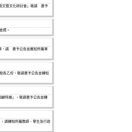
灣語文暨文化研討會』敬請 惠予
查照。
章，請 惠予公告並薦知所屬單
議程各乙份，敬請惠予公告並轉知
傳奇回顧特展」，敬請惠予公告並轉
」，請轉知所屬教師、學生及行政