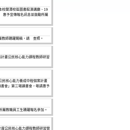
本校蘭潭校區圖書館演講廳、19
請 惠予宣傳報名訊息並鼓勵所屬
屬教師踴躍賜稿，請 查照。
廣計畫公民核心能力課程教師研習
代公民核心能力養成中程個案計畫
讀書會」第三場讀書會，敬請惠予
所屬教職員工生踴躍報名參加。
1年度公民核心能力課程教師研習營