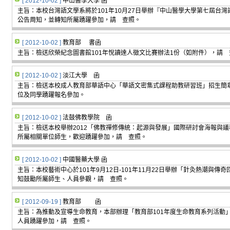
[ 2012-10-02 ]
中山醫學大學 函
主旨：本校台灣語文學系將於101年10月27日舉辦『中山醫學大學第七屆台
公告周知，並轉知所屬踴躍參加，請 查照。
[ 2012-10-02 ]
教育部 書函
主旨：檢送欣榮紀念圖書館101年悅讀達人徵文比賽辦法1份（如附件），請 
[ 2012-10-02 ]
淡江大學 函
主旨：檢送本校成人教育部華語中心「華語文密集式課程助教研習班」招生簡
位及同學踴躍報名參加。
[ 2012-10-02 ]
法鼓佛教學院 函
主旨：檢送本校舉辦2012「佛教禪修傳統：起源與發展」國際研討會海報與
所屬相關單位師生，歡迎踴躍參加，請 查照。
[ 2012-10-02 ]
中國醫藥大學 函
主旨：本校藝術中心於101年9月12日-101年11月22日舉辦「針灸熱潮與
知鼓勵所屬師生、人員參觀，請 查照。
[ 2012-09-19 ]
教育部 函
主旨：為推動及宣導生命教育，本部辦理「教育部101年度生命教育系列活動
人員踴躍參加，請 查照。