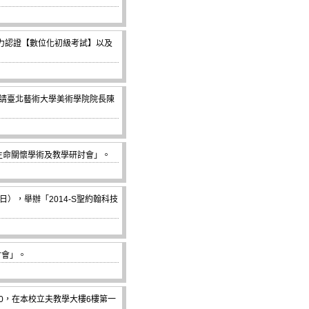
力認證【數位化初級考試】以及
請臺北藝術大學美術學院院長陳
「生命關懷學術及教學研討會」。
日），舉辦「2014-S聖約翰科技
討會」。
40，在本校立夫教學大樓6樓第一