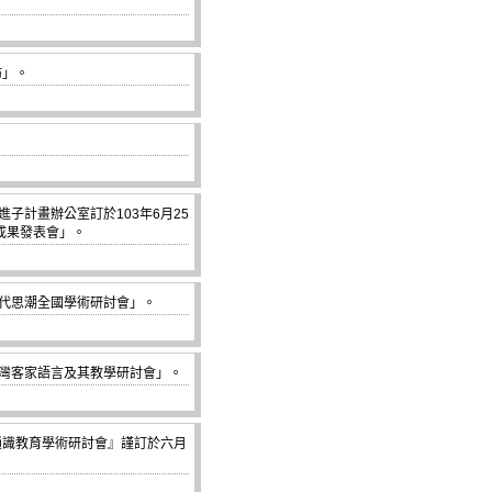
坊」。
子計畫辦公室訂於103年6月25
劃成果發表會」。
代思潮全國學術研討會」。
灣客家語言及其教學研討會」。
通識教育學術研討會』謹訂於六月