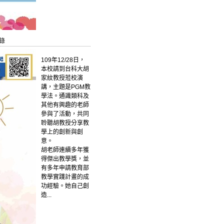
錄
109年12/28日，
本校請到台科大胡
家紋教授蒞校演
講，主題是PGM教
學法。通識類科及
其他有興趣的老師
參與了活動，共同
聆聽胡教授分享教
學上的創新與創
意。
胡老師連續多年獲
得傑出教學獎，並
有多年申請教育部
教學實踐計畫的成
功經驗。她自己創
造...