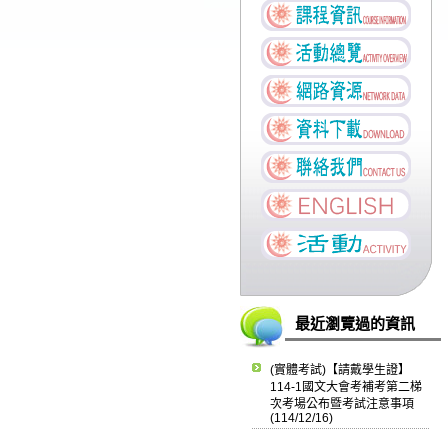
最近瀏覽過的資訊
(實體考試)【請戴學生證】
114-1國文大會考補考第二梯
次考場公布暨考試注意事項
(114/12/16)