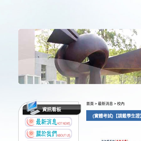
首頁
>
最新消息
>
校內
資訊看板
(實體考試)【請戴學生證