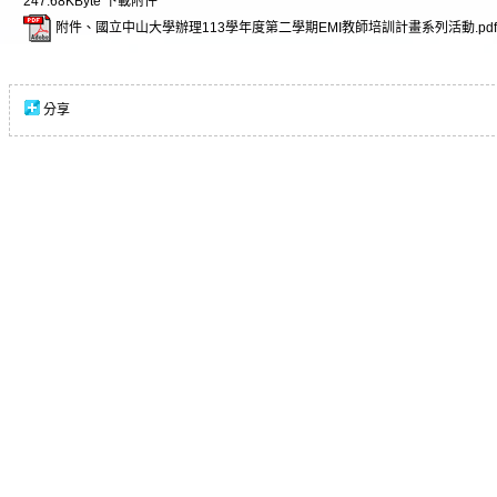
247.68KByte
下載附件
附件、國立中山大學辦理113學年度第二學期EMI教師培訓計畫系列活動.pdf
分享