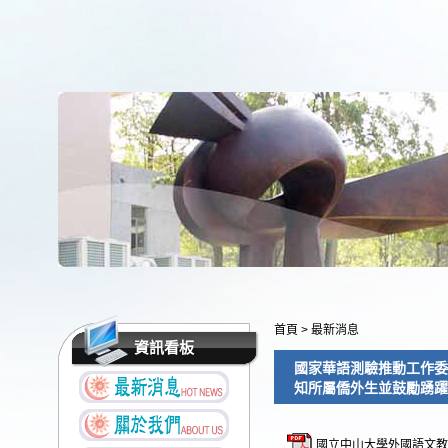
首頁
>
最新消息
資訊看板
國家華語測驗推動工作委
知所屬僑外生並鼓勵踴躍
國立中山大學外國語文教學