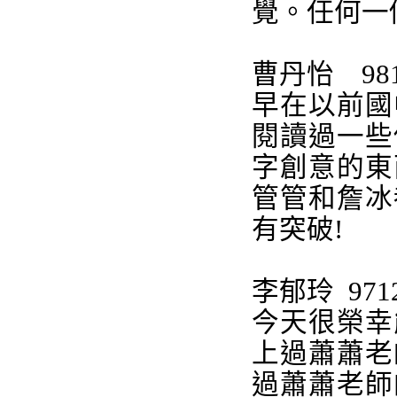
覺。任何一
曹丹怡
98
早在以前國
閱讀過一些
字創意的東
管管和詹冰
有突破
!
李郁玲
971
今天很榮幸
上過蕭蕭老
過蕭蕭老師