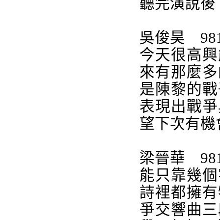
聽完演說後
吳俊昊
98
今天很高興
來有那麼多
是陳黎的戰
表現出戰爭
望下次有機
梁晉華
98
能只靠幾個
詩裡都擁有
爭交響曲三