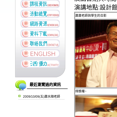
演講地點:設計館
蕭蕭老師與學生的合影
最近瀏覽過的資訊
得獎囉~
2009/10/09(五)蕭水順老師