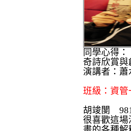
同學心得：
奇詩欣賞與
演講者：
蕭
班級：資管
胡竣閺
98
很喜歡這場
畫的各種解