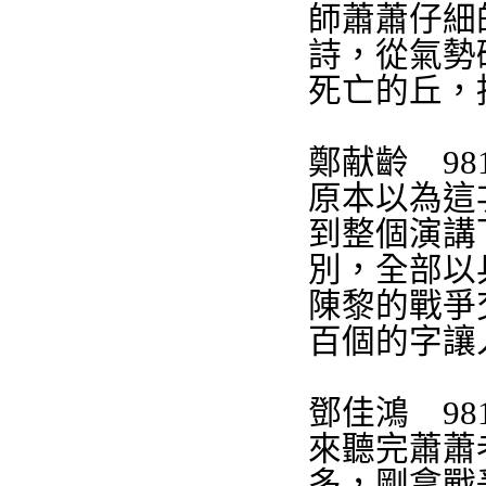
師蕭蕭仔細
詩，從氣勢
死亡的丘，
鄭献齡
98
原本以為這
到整個演講
別，全部以
陳黎的戰爭
百個的字讓
鄧佳鴻
98
來聽完
蕭蕭
多，剛拿戰