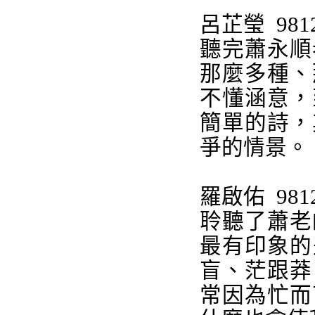
呂芷瑩
981
聽完蕭永順
那麼多種、
不懂涵意，
簡單的詩，
爭的情景。
羅啟佑
981
聆聽了蕭老
最有印象的
盲、茫跟莽
常因為忙而