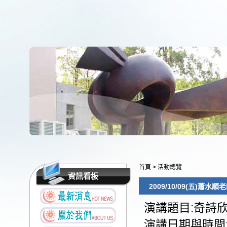
首頁
>
活動總覽
資訊看板
2009/10/09(五)蕭水順
演講題目:奇詩欣
演講日期與時間:2009