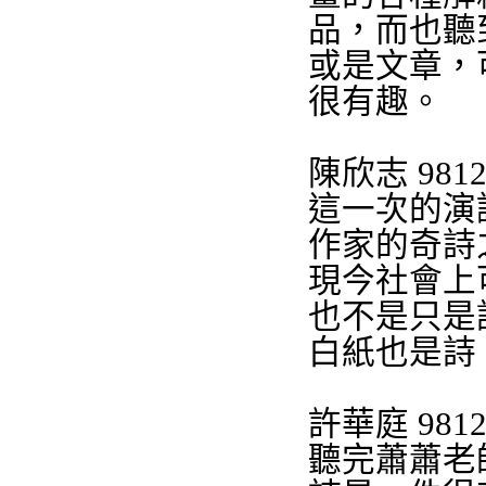
品，而也聽
或是文章，
很有趣。
陳欣志
9812
這一次的演
作家的奇詩
現今社會上
也不是只是
白紙也是詩
許華庭
9812
聽完
蕭蕭
老