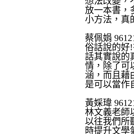
想法改變，
放一本書，
小方法，真
蔡佩娟
9612
俗話說的好
!
話其實說的
情，除了可
涵，而且藉
是可以當作
黃婇瑋
9612
林文義
老師
以往我們所
時提升文學