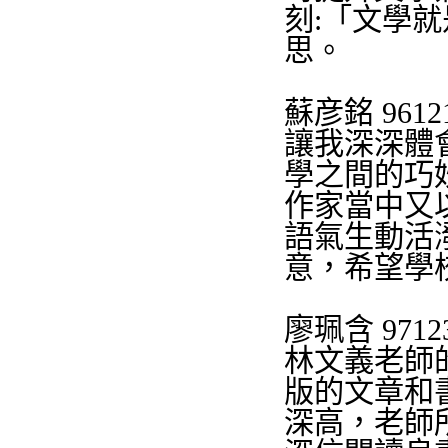
刻
:
「文學就
思。
蘇彦銘
9612
讓我深深體
學之間的巧
作家當中又
語氣生動活
意，希望學
廖珮含
9712
林文義
老師
版的文章和
深高，老師