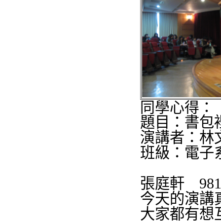
同學心得：
題目：書包
演講者：林
班級：電子
張庭軒
98
今天的演講
大家都有想