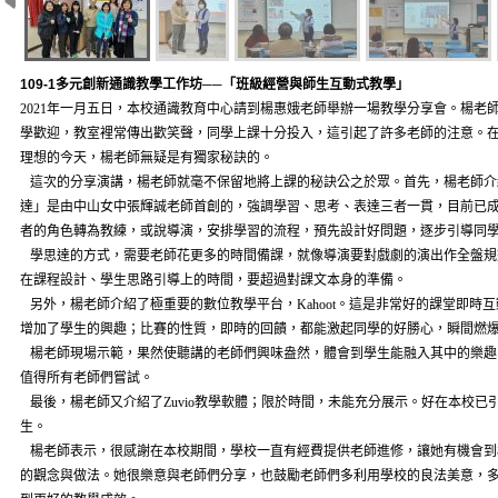
109-1多元創新通識教學工作坊──「班級經營與師生互動式教學」
2021年一月五日，本校通識教育中心請到楊惠娥老師舉辦一場教學分享會。楊老
學歡迎，教室裡常傳出歡笑聲，同學上課十分投入，這引起了許多老師的注意。
理想的今天，楊老師無疑是有獨家秘訣的。
這次的分享演講，楊老師就毫不保留地將上課的秘訣公之於眾。首先，楊老師介
達」是由中山女中張輝誠老師首創的，強調學習、思考、表達三者一貫，目前已
者的角色轉為教練，或說導演，安排學習的流程，預先設計好問題，逐步引導同
學思達的方式，需要老師花更多的時間備課，就像導演要對戲劇的演出作全盤規
在課程設計、學生思路引導上的時間，要超過對課文本身的準備。
另外，楊老師介紹了極重要的數位教學平台，Kahoot。這是非常好的課堂即時
增加了學生的興趣；比賽的性質，即時的回饋，都能激起同學的好勝心，瞬間燃
楊老師現場示範，果然使聽講的老師們興味盎然，體會到學生能融入其中的樂趣
值得所有老師們嘗試。
最後，楊老師又介紹了Zuvio教學軟體；限於時間，未能充分展示。好在本校已
生。
楊老師表示，很感謝在本校期間，學校一直有經費提供老師進修，讓她有機會到
的觀念與做法。她很樂意與老師們分享，也鼓勵老師們多利用學校的良法美意，