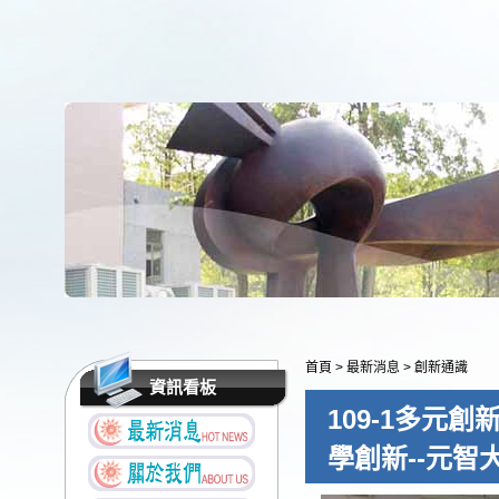
首頁
>
最新消息
>
創新通識
資訊看板
109-1多元
學創新--元