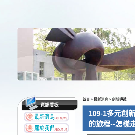
首頁
>
最新消息
>
創新通識
資訊看板
109-1多元
的旅程--怎