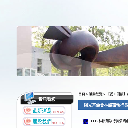
首頁
>
活動總覽
>
【愛。閱讀】
資訊看板
陽光基金會林韻茹執行長
1119林韻茹執行長演講(問