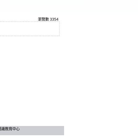
瀏覽數
3354
技大學 通識教育中心