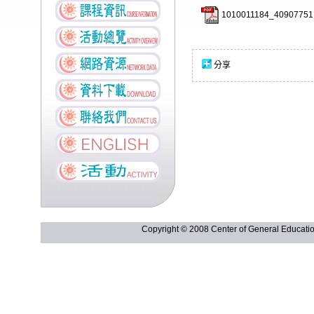
1010011184_40907751.
分享
Copyright © 2008 Center of General Ed