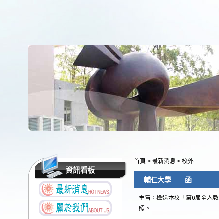
首頁
>
最新消息
>
校外
資訊看板
輔仁大學 函
主旨：檢送本校「第6屆全人
照。