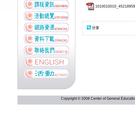
1010010010_45218959
分享
Copyright © 2008 Center of General Ed