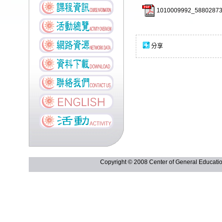
1010009992_58802873
分享
Copyright © 2008 Center of General Ed