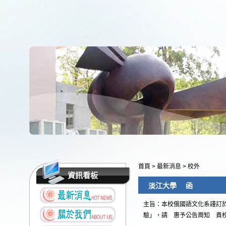
首頁
>
最新消息
>
校外
資訊看板
淡江大學 函
主旨：本校俄國語文化系謹訂於1
驗」，請 惠予公告周知 貴