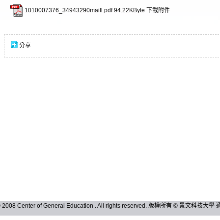
1010007376_34943290maill.pdf
94.22KByte
下載附件
分享
 © 2008 Center of General Education . All rights reserved. 版權所有 © 景文科