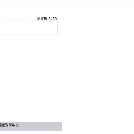
瀏覽數
3439
技大學 通識教育中心