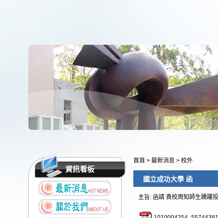
首頁
>
最新消息
>
校外
資訊看板
國立成功大學 函
主旨: 函請 貴校周知師生踴躍
1010004254_55744381