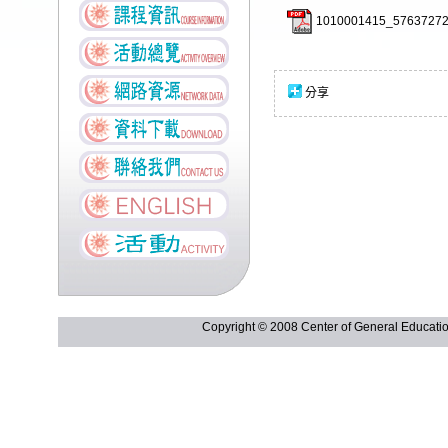
1010001415_57637272
分享
Copyright © 2008 Center of General Ed