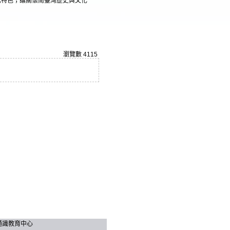
化特色；讓關懷南臺灣歷史與文化
。
瀏覽數
4115
技大學 通識教育中心