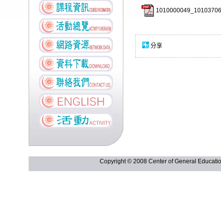
1010000049_10103706
分享
Copyright © 2008 Center of General Ed