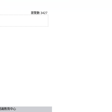
瀏覽數
3427
技大學 通識教育中心