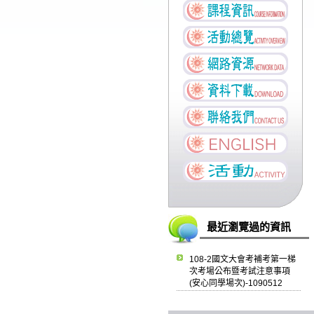
最近瀏覽過的資訊
108-2國文大會考補考第一梯
次考場公布暨考試注意事項
(安心同學場次)-1090512