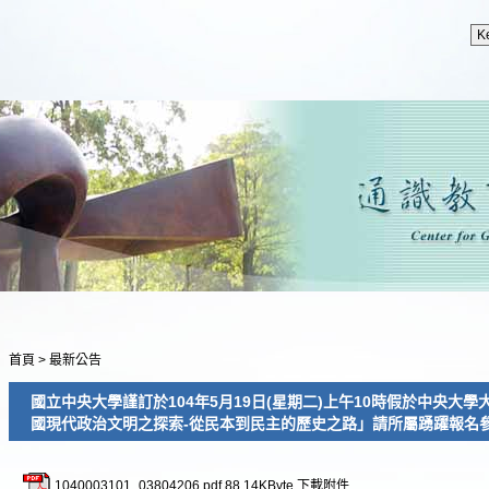
首頁
>
最新公告
國立中央大學謹訂於104年5月19日(星期二)上午10時假於中央大
國現代政治文明之探索-從民本到民主的歷史之路」請所屬踴躍報名
1040003101_03804206.pdf
88.14KByte
下載附件