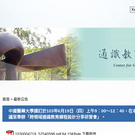
首頁
>
最新公告
中國醫藥大學謹訂於103年6月19日（四）上午9：00～12：40，
議室舉辦「跨領域通識教育課程設計分享研習會」。
1030004719_52540596.pdf
84.15KByte
下載附件