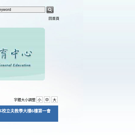
回首頁
字體大小調整
小
中
大
在本校立夫教學大樓6樓第一會