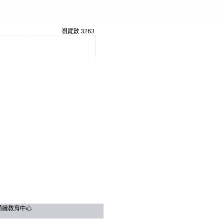
瀏覽數
3263
技大學 通識教育中心