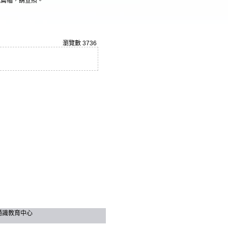
光篇幅，請查照。
瀏覽數
3736
技大學 通識教育中心