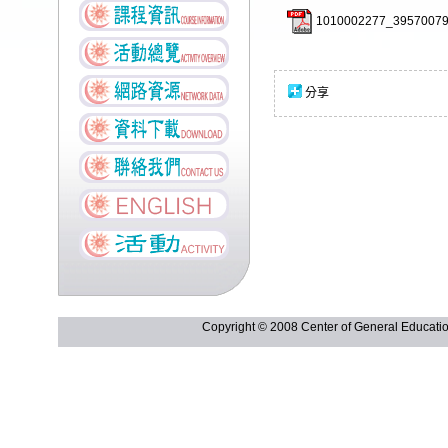
1010002277_39570079
分享
Copyright © 2008 Center of General Ed