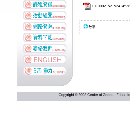
1010002152_52414538
分享
Copyright © 2008 Center of General Ed