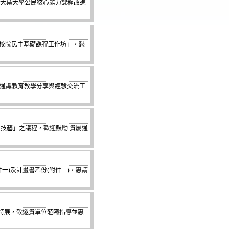
學期大葉大學公民核心能力課程改進
專校院民主基礎課程工作坊」，懇
「通識教育教學分享與經驗交流工
技藝」之議程，歡迎鼓勵 貴屬通
一)及計畫書乙份(附件二)，惠請
展」特展，敬邀貴單位蒞臨指導並惠