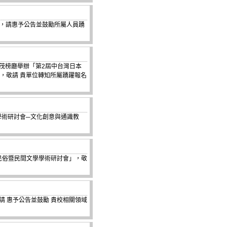
討會，請惠予公告並鼓勵所屬人員踴
校茂榜廳舉辦「第2屆中台灣日本
，敬請 貴單位轉知所屬踴躍報名
育學術研討會─文化創意與通識教
兩岸民俗暨民間文學學術研討會」，敬
敬請 惠予公告並鼓勵 貴校相關領域