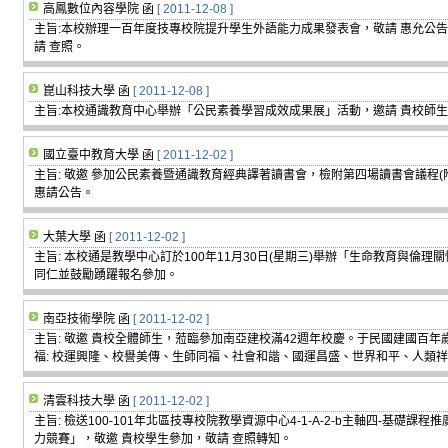
高鳳數位內容學院 函
[ 2011-12-08 ]
主旨:本校辦理一百年度技專校院提升學生外語能力成果發表會，敬請 惠允公
請 查照。
崑山科技大學 函
[ 2011-12-08 ]
主旨:本校通識教育中心舉辦「公民素養學習成效成果展」活動，邀請 貴校師生
國立臺中教育大學 函
[ 2011-12-02 ]
主旨: 敬邀 參加公民素養暨通識教育經典譯著讀書會，檢附第四場讀書會議程(附
惠請公告。
大葉大學 函
[ 2011-12-02 ]
主旨: 本校通是教學中心訂於100年11月30日(星期三)舉辦「生命教育與倫
同仁並鼓勵踴躍報名參加。
南亞技術學院 函
[ 2011-12-02 ]
主旨: 敬邀 貴校全體師生，蒞臨參加南亞建校滿42週年校慶。于民國建國百年
福: 校運興隆、校譽美傳、生師同福、社會和諧、國運昌盛、世界和平、人類
清雲科技大學 函
[ 2011-12-02 ]
主旨: 檢送100-101年北區技專校院教學資源中心4-1-A-2-b主軸四-基礎課
力競賽」，敬邀 貴校學生參加，敬請 查照轉知。