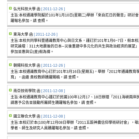
弘光科技大學 函
[ 2011-12-26 ]
主旨:本校通識學院擬於101年1月10日(星期二)舉辦「來自尼日的聲音」研
躍報名參加，請 查照。
東海大學 函
[ 2011-12-26 ]
主旨:本校共同學科暨通識教育中心與日文系，謹訂於101年1月6~7日，假本
研究論壇：311大地震後的日本─災後重建中多元化的共生與政治經濟的展望」
參加並惠與公(差)假為禱。
朝陽科技大學 函
[ 2011-12-26 ]
主旨:本校通識教育中心訂於101年3月16日(星期五)，舉辦「2012年通識教
育」，函邀 貴校教師踴躍賜稿，請 查照。
南亞技術學院 函
[ 2011-12-08 ]
主旨:本校通識教育中心謹訂於民國100年12月17、18日辦理「2011海峽
請惠予公告並鼓勵所屬師生踴躍報名參加，請 查照。
國立聯合大學 函
[ 2011-12-08 ]
主旨:本校訂於本(100)年12月08日舉辦「2011五穀神農信仰學術研討會」，
學者、師生及研究人員踴躍報名參加，請 查照。