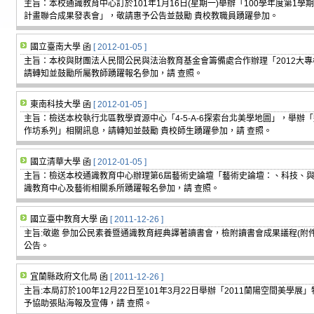
主旨：本校通識教育中心訂於101年1月16日(星期一)舉辦「100學年度第1
計畫聯合成果發表會」，敬請惠予公告並鼓勵 貴校教職員踴躍參加。
國立臺南大學 函
[ 2012-01-05 ]
主旨：本校與財團法人民間公民與法治教育基金會籌備處合作辦理「2012大
請轉知並鼓勵所屬教師踴躍報名參加，請 查照。
東南科技大學 函
[ 2012-01-05 ]
主旨：檢送本校執行北區教學資源中心「4-5-A-6探索台北美學地圖」，舉辦
作坊系列」相關訊息，請轉知並鼓勵 貴校師生踴躍參加，請 查照。
國立清華大學 函
[ 2012-01-05 ]
主旨：檢送本校通識教育中心辦理第6屆藝術史論壇「藝術史論壇：、科技、與
識教育中心及藝術相關系所踴躍報名參加，請 查照。
國立臺中教育大學 函
[ 2011-12-26 ]
主旨:敬邀 參加公民素養暨通識教育經典譯著讀書會，檢附讀書會成果議程(附件
公告。
宜蘭縣政府文化局 函
[ 2011-12-26 ]
主旨:本局訂於100年12月22日至101年3月22日舉辦「2011蘭陽空間美學
予協助張貼海報及宣傳，請 查照。