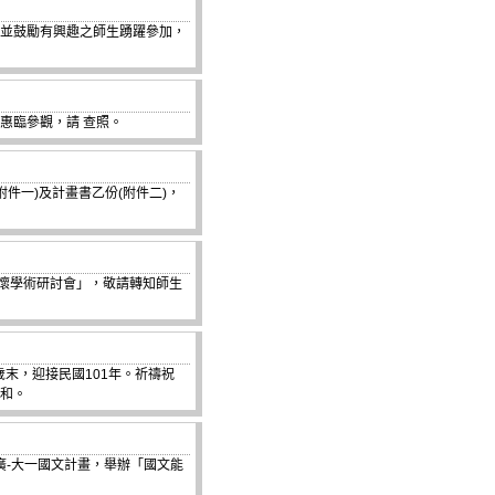
告並鼓勵有興趣之師生踴躍參加，
惠臨參觀，請 查照。
件一)及計畫書乙份(附件二)，
理關懷學術研討會」，敬請轉知師生
歲末，迎接民國101年。祈禱祝
祥和。
程推廣-大一國文計畫，舉辦「國文能