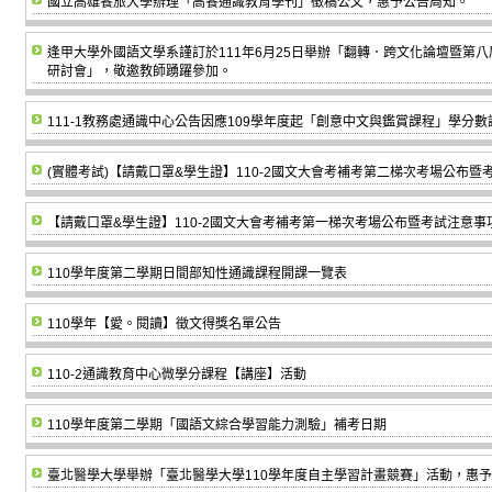
國立高雄餐旅大學辦理「高餐通識教育學刊」徵稿公文，惠予公告周知。
逢甲大學外國語文學系謹訂於111年6月25日舉辦「翻轉．跨文化論壇暨第
研討會」，敬邀教師踴躍參加。
111-1教務處通識中心公告因應109學年度起「創意中文與鑑賞課程」學分
(實體考試)【請戴口罩&學生證】110-2國文大會考補考第二梯次考場公布暨考試注意
【請戴口罩&學生證】110-2國文大會考補考第一梯次考場公布暨考試注意事項(11
110學年度第二學期日間部知性通識課程開課一覽表
110學年【愛。閱讀】徵文得獎名單公告
110-2通識教育中心微學分課程【講座】活動
110學年度第二學期「國語文綜合學習能力測驗」補考日期
臺北醫學大學舉辦「臺北醫學大學110學年度自主學習計畫競賽」活動，惠